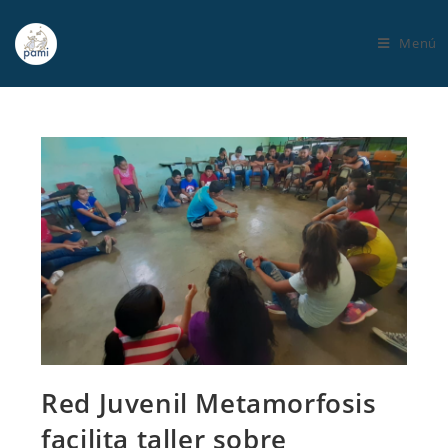
Menú
Red Juvenil Metamorfosis
facilita taller sobre