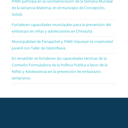
PAMI participa en la conmemoración de la Semana Mundial
de la lactancia Materna, en el municipio de Concepción,
Sololá
Fortalecen capacidades municipales para la prevención del
embarazo en niñas y adolescentes en Chinautla
Municipalidad de Panajachel y PAMI impulsan la creatividad
juvenil con Taller de Globoflexia
En Amatitlán se fortalecen las capacidades técnicas de la
Comisión Formuladora de la Política Pública a favor de la
Niñez y Adolescencia en la prevención de embarazos
tempranos