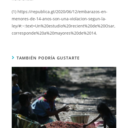
(1) https://republica.gt/2020/06/12/embarazos-en-
menores-de-14-anos-son-una-violacion-segun-la-
ley/#:~:text=Un%20estudio%20recient%20de%20Osar,
corresponde%20a%20mayores%20de%2014.
TAMBIÉN PODRÍA GUSTARTE