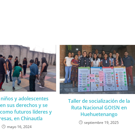
 niños y adolescentes
Taller de socialización de la
en sus derechos y se
Ruta Nacional GOISN en
como futuros líderes y
Huehuetenango
eresas, en Chinautla
septiembre 19, 2025
mayo 16, 2024