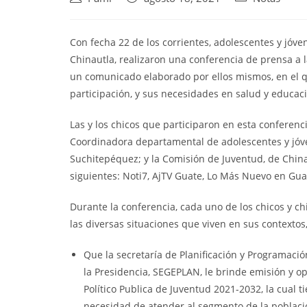
Con fecha 22 de los corrientes, adolescentes y jó
Chinautla, realizaron una conferencia
de prensa a l
un comunicado elaborado por ellos mismos, en el 
participación, y sus necesidades en salud y educac
Las y los chicos que participaron en esta conferenc
Coordinadora departamental de adolescentes y jóve
Suchitepéquez; y la Comisión de Juventud, de Chinau
siguientes: Noti7, AjTV Guate, Lo Más Nuevo en Guat
Durante la conferencia, cada uno de los chicos y c
las diversas situaciones que viven en sus contextos
Que la secretaría de Planificación y Programaci
la Presidencia, SEGEPLAN, le brinde emisión y op
Político Publica de Juventud 2021-2032, la cual t
necesidad de atender al segmento de la poblac