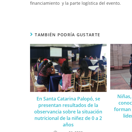
financiamiento y la parte logística del evento.
TAMBIÉN PODRÍA GUSTARTE
Niñas,
En Santa Catarina Palopó, se
conoc
presentan resultados de la
forman 
observancia sobre la situación
lid
nutricional de la niñez de 0 a 2
años