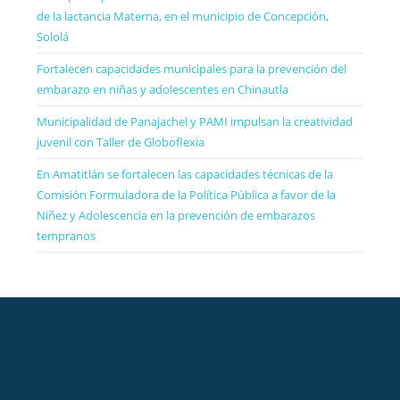
de la lactancia Materna, en el municipio de Concepción,
Sololá
Fortalecen capacidades municipales para la prevención del
embarazo en niñas y adolescentes en Chinautla
Municipalidad de Panajachel y PAMI impulsan la creatividad
juvenil con Taller de Globoflexia
En Amatitlán se fortalecen las capacidades técnicas de la
Comisión Formuladora de la Política Pública a favor de la
Niñez y Adolescencia en la prevención de embarazos
tempranos