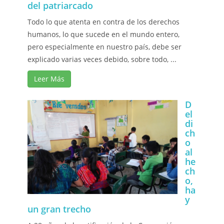
del patriarcado
Todo lo que atenta en contra de los derechos
humanos, lo que sucede en el mundo entero,
pero especialmente en nuestro país, debe ser
explicado varias veces debido, sobre todo, ...
Leer Más
D
el
di
ch
o
al
he
ch
o,
ha
y
un gran trecho