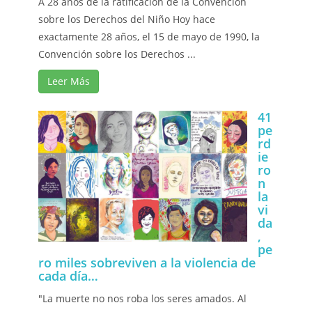
A 28 años de la ratificación de la Convención
sobre los Derechos del Niño Hoy hace
exactamente 28 años, el 15 de mayo de 1990, la
Convención sobre los Derechos ...
Leer Más
41
pe
rd
ie
ro
n
la
vi
da
,
pe
ro miles sobreviven a la violencia de
cada día…
"La muerte no nos roba los seres amados. Al