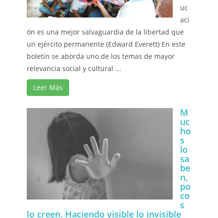
uc
aci
ón es una mejor salvaguardia de la libertad que
un ejército permanente (Edward Everett) En este
boletín se aborda uno de los temas de mayor
relevancia social y cultural ...
Leer Más
M
uc
ho
s
lo
sa
be
n,
po
co
s
lo creen. Haciendo visible lo invisible