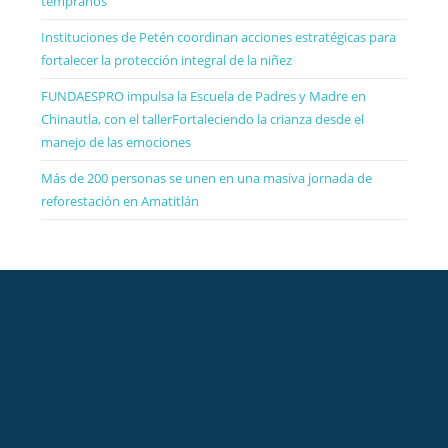
tempranos
Instituciones de Petén coordinan acciones estratégicas para
fortalecer la protección integral de la niñez
FUNDAESPRO impulsa la Escuela de Padres y Madre en
Chinautla, con el tallerFortaleciendo la crianza desde el
manejo de las emociones
Más de 200 personas se unen en una masiva jornada de
reforestación en Amatitlán