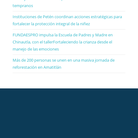
tempranos
Instituciones de Petén coordinan acciones estratégicas para
fortalecer la protección integral de la niñez
FUNDAESPRO impulsa la Escuela de Padres y Madre en
Chinautla, con el tallerFortaleciendo la crianza desde el
manejo de las emociones
Más de 200 personas se unen en una masiva jornada de
reforestación en Amatitlán