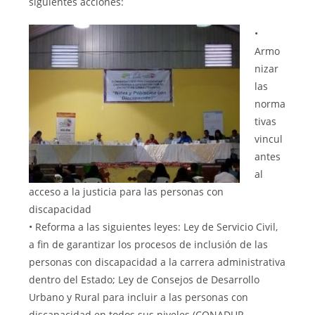
siguientes acciones:
•
Armo
nizar
las
norma
tivas
vincul
antes
al
acceso a la justicia para las personas con
discapacidad
• Reforma a las siguientes leyes: Ley de Servicio Civil,
a fin de garantizar los procesos de inclusión de las
personas con discapacidad a la carrera administrativa
dentro del Estado; Ley de Consejos de Desarrollo
Urbano y Rural para incluir a las personas con
discapacidad en todos sus niveles (CONADUR,