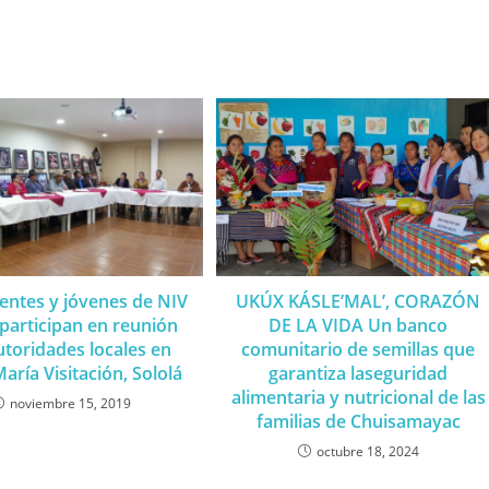
entes y jóvenes de NIV
UKÚX KÁSLE’MAL’, CORAZÓN
articipan en reunión
DE LA VIDA Un banco
utoridades locales en
comunitario de semillas que
aría Visitación, Sololá
garantiza laseguridad
alimentaria y nutricional de las
noviembre 15, 2019
familias de Chuisamayac
octubre 18, 2024