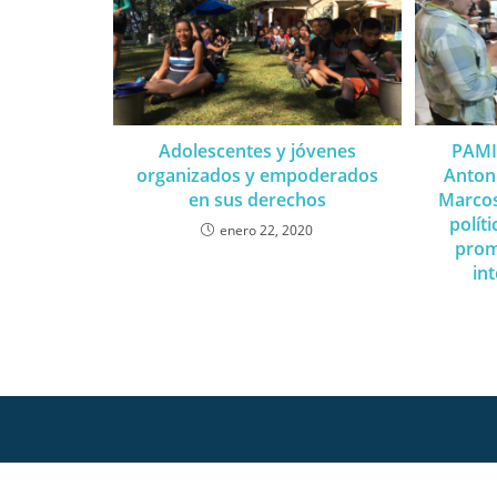
Adolescentes y jóvenes
PAMI 
organizados y empoderados
Anton
en sus derechos
Marcos
polít
enero 22, 2020
prom
int