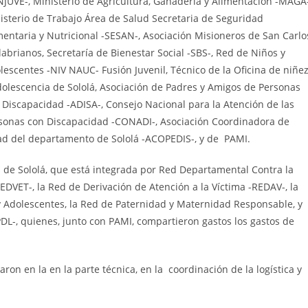
JUVE-, Ministerio de Agricultura, Ganadería y Alimentación -MAGA-
isterio de Trabajo Área de Salud Secretaria de Seguridad
mentaria y Nutricional -SESAN-, Asociación Misioneros de San Carlo
labrianos, Secretaría de Bienestar Social -SBS-, Red de Niños y
lescentes -NIV NAUC- Fusión Juvenil, Técnico de la Oficina de niñe
dolescencia de Sololá, Asociación de Padres y Amigos de Personas
 Discapacidad -ADISA-, Consejo Nacional para la Atención de las
sonas con Discapacidad -CONADI-, Asociación Coordinadora de
ad del departamento de Sololá -ACOPEDIS-, y de PAMI.
 de Sololá, que está integrada por Red Departamental Contra la
REDVET-, la Red de Derivación de Atención a la Víctima -REDAV-, la
 Adolescentes, la Red de Paternidad y Maternidad Responsable, y
PDL-, quienes, junto con PAMI, compartieron gastos los gastos de
ron en la en la parte técnica, en la coordinación de la logística y