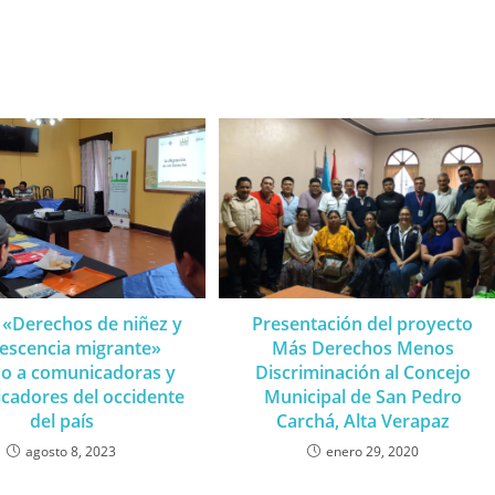
r «Derechos de niñez y
Presentación del proyecto
escencia migrante»
Más Derechos Menos
ido a comunicadoras y
Discriminación al Concejo
cadores del occidente
Municipal de San Pedro
del país
Carchá, Alta Verapaz
agosto 8, 2023
enero 29, 2020