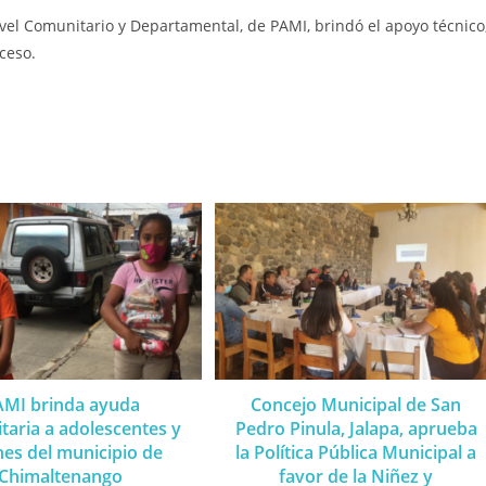
nivel Comunitario y Departamental, de PAMI, brindó el apoyo técnico
oceso.
AMI brinda ayuda
Concejo Municipal de San
taria a adolescentes y
Pedro Pinula, Jalapa, aprueba
nes del municipio de
la Política Pública Municipal a
Chimaltenango
favor de la Niñez y