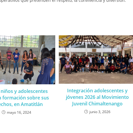
operativos que pretenden el respeto, la convivencia y diversión.
Integración adolescentes y
 niños y adolescentes
jóvenes 2026 al Movimiento
n formación sobre sus
Juvenil Chimaltenango
chos, en Amatitlán
junio 3, 2026
mayo 16, 2024