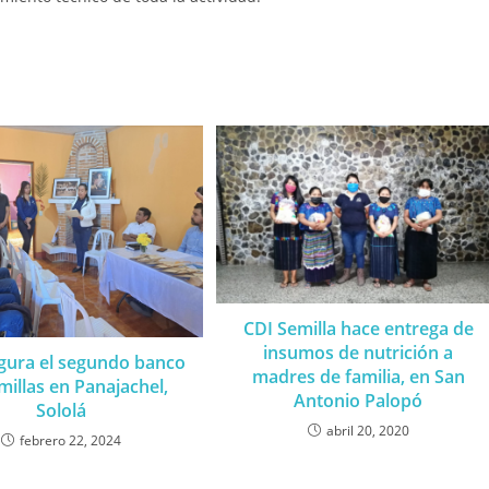
CDI Semilla hace entrega de
insumos de nutrición a
gura el segundo banco
madres de familia, en San
millas en Panajachel,
Antonio Palopó
Sololá
abril 20, 2020
febrero 22, 2024