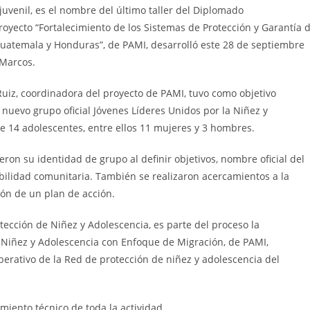
juvenil, es el nombre del último taller del Diplomado
proyecto “Fortalecimiento de los Sistemas de Protección y Garantía 
uatemala y Honduras”, de PAMI, desarrolló este 28 de septiembre
 Marcos.
z Ruiz, coordinadora del proyecto de PAMI, tuvo como objetivo
 nuevo grupo oficial Jóvenes Líderes Unidos por la Niñez y
de 14 adolescentes, entre ellos 11 mujeres y 3 hombres.
eron su identidad de grupo al definir objetivos, nombre oficial del
sibilidad comunitaria. También se realizaron acercamientos a la
ción de un plan de acción.
otección de Niñez y Adolescencia, es parte del proceso la
e Niñez y Adolescencia con Enfoque de Migración, de PAMI,
perativo de la Red de protección de niñez y adolescencia del
miento técnico de toda la actividad.