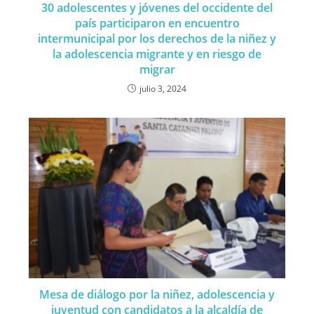
30 adolescentes y jóvenes del occidente del
país participaron en encuentro
intermunicipal por los derechos de la niñez y
la adolescencia migrante y en riesgo de
migrar
julio 3, 2024
Mesa de diálogo por la niñez, adolescencia y
juventud con candidatos a la alcaldía de