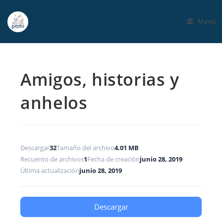
Menú
Amigos, historias y
anhelos
Descargar
32
Tamaño del archivo
4.01 MB
Recuento de archivos
1
Fecha de creación
junio 28, 2019
Última actualización
junio 28, 2019
Descargar