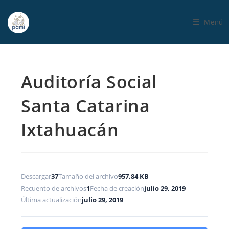
Menú
Auditoría Social
Santa Catarina
Ixtahuacán
Descargar
37
Tamaño del archivo
957.84 KB
Recuento de archivos
1
Fecha de creación
julio 29, 2019
Última actualización
julio 29, 2019