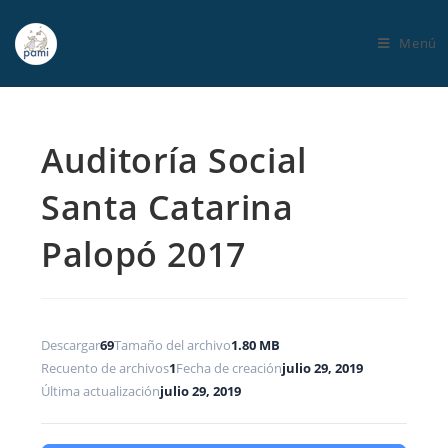
Menú
Auditoría Social
Santa Catarina
Palopó 2017
Descargar
69
Tamaño del archivo
1.80 MB
Recuento de archivos
1
Fecha de creación
julio 29, 2019
Última actualización
julio 29, 2019