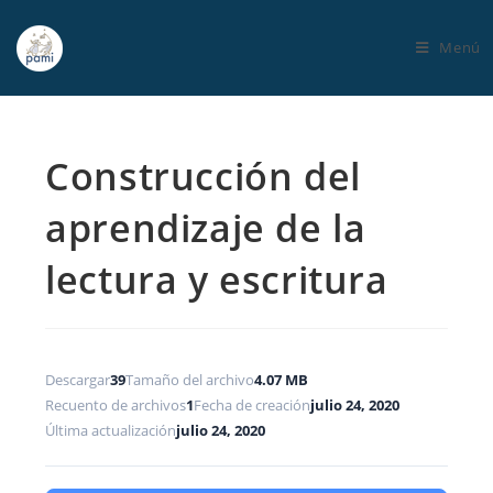
Menú
Construcción del
aprendizaje de la
lectura y escritura
Descargar
39
Tamaño del archivo
4.07 MB
Recuento de archivos
1
Fecha de creación
julio 24, 2020
Última actualización
julio 24, 2020