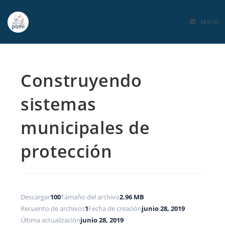
Menú
Construyendo
sistemas
municipales de
protección
Descargar
100
Tamaño del archivo
2.96 MB
Recuento de archivos
1
Fecha de creación
junio 28, 2019
Última actualización
junio 28, 2019