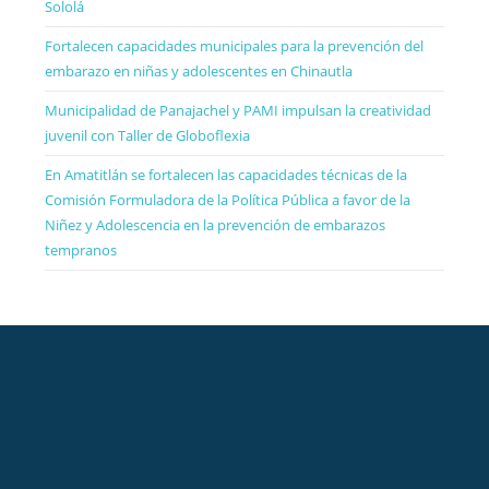
Sololá
Fortalecen capacidades municipales para la prevención del
embarazo en niñas y adolescentes en Chinautla
Municipalidad de Panajachel y PAMI impulsan la creatividad
juvenil con Taller de Globoflexia
En Amatitlán se fortalecen las capacidades técnicas de la
Comisión Formuladora de la Política Pública a favor de la
Niñez y Adolescencia en la prevención de embarazos
tempranos