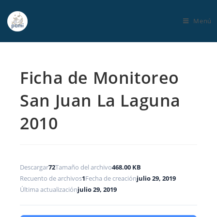
Menú
Ficha de Monitoreo
San Juan La Laguna
2010
Descargar
72
Tamaño del archivo
468.00 KB
Recuento de archivos
1
Fecha de creación
julio 29, 2019
Última actualización
julio 29, 2019