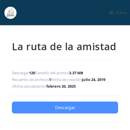
Menú
La ruta de la amistad
Descargar
120
Tamaño del archivo
3.37 MB
Recuento de archivos
1
Fecha de creación
julio 24, 2019
Última actualización
febrero 20, 2025
Descargar