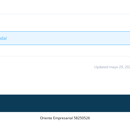
ada!
Updated mayo 29, 20
Oriente Empresarial 58250526