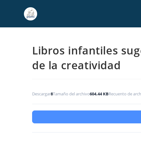
Libros infantiles su
de la creatividad
Descargar
8
Tamaño del archivo
604.44 KB
Recuento de arch