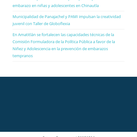
embarazo en niñas y adolescentes en Chinautla
Municipalidad de Panajachel y PAMI impulsan la creatividad
juvenil con Taller de Globoflexia
En Amatitlán se fortalecen las capacidades técnicas de la
Comisión Formuladora de la Política Pública a favor de la
Niñez y Adolescencia en la prevención de embarazos
tempranos