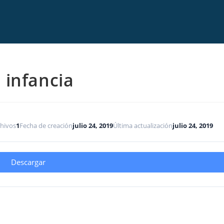
 infancia
hivos
1
Fecha de creación
julio 24, 2019
Última actualización
julio 24, 2019
Descargar