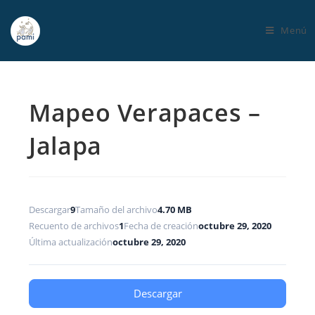
Menú
Mapeo Verapaces –
Jalapa
Descargar
9
Tamaño del archivo
4.70 MB
Recuento de archivos
1
Fecha de creación
octubre 29, 2020
Última actualización
octubre 29, 2020
Descargar