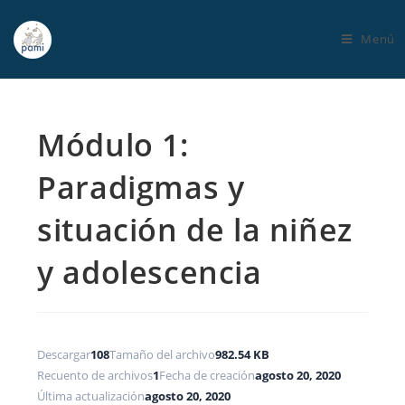
Menú
Módulo 1:
Paradigmas y
situación de la niñez
y adolescencia
Descargar
108
Tamaño del archivo
982.54 KB
Recuento de archivos
1
Fecha de creación
agosto 20, 2020
Última actualización
agosto 20, 2020