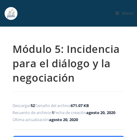
Menú
Módulo 5: Incidencia
para el diálogo y la
negociación
Descargar
52
Tamaño del archivo
671.07 KB
Recuento de archivos
1
Fecha de creación
agosto 20, 2020
Última actualización
agosto 20, 2020