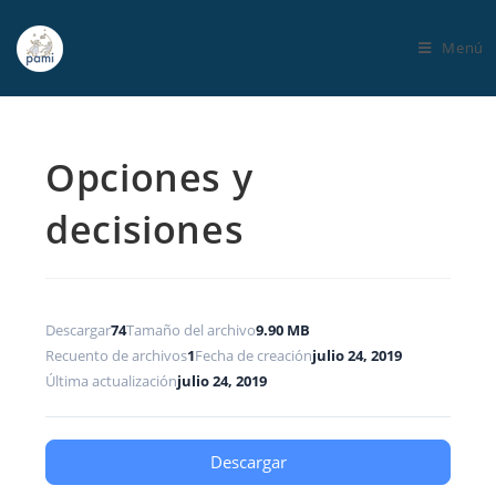
Menú
Opciones y
decisiones
Descargar
74
Tamaño del archivo
9.90 MB
Recuento de archivos
1
Fecha de creación
julio 24, 2019
Última actualización
julio 24, 2019
Descargar