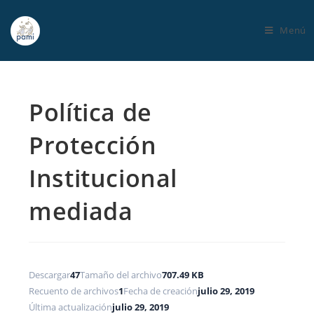
Menú
Política de
Protección
Institucional
mediada
Descargar
47
Tamaño del archivo
707.49 KB
Recuento de archivos
1
Fecha de creación
julio 29, 2019
Última actualización
julio 29, 2019