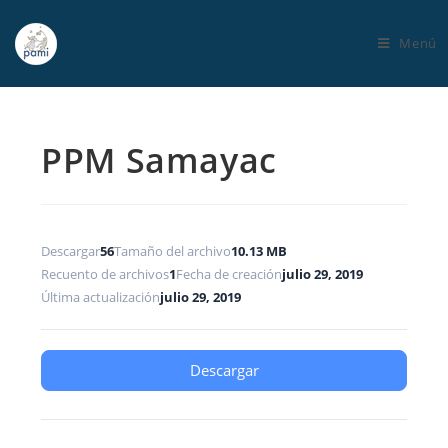
Menú
PPM Samayac
Descargar
56
Tamaño del archivo
10.13 MB
Recuento de archivos
1
Fecha de creación
julio 29, 2019
Última actualización
julio 29, 2019
Descargar