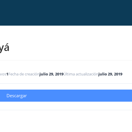
yá
ivos
1
Fecha de creación
julio 29, 2019
Última actualización
julio 29, 2019
Descargar