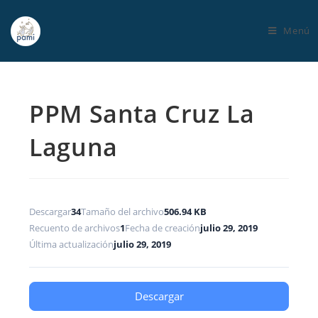
Menú
PPM Santa Cruz La
Laguna
Descargar
34
Tamaño del archivo
506.94 KB
Recuento de archivos
1
Fecha de creación
julio 29, 2019
Última actualización
julio 29, 2019
Descargar