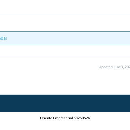
ada!
Updated julio 3, 20
Oriente Empresarial 58250526