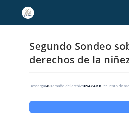
Segundo Sondeo sob
derechos de la niñe
Descargar
49
Tamaño del archivo
694.84 KB
Recuento de arc