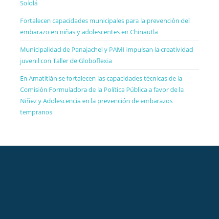
Sololá
Fortalecen capacidades municipales para la prevención del
embarazo en niñas y adolescentes en Chinautla
Municipalidad de Panajachel y PAMI impulsan la creatividad
juvenil con Taller de Globoflexia
En Amatitlán se fortalecen las capacidades técnicas de la
Comisión Formuladora de la Política Pública a favor de la
Niñez y Adolescencia en la prevención de embarazos
tempranos