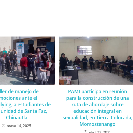
ller de manejo de
PAMI participa en reunión
mociones ante el
para la construcción de una
llying, a estudiantes de
ruta de abordaje sobre
munidad de Santa Faz,
educación integral en
Chinautla
sexualidad, en Tierra Colorada,
Momostenango
mayo 14, 2025
abril 23, 2025