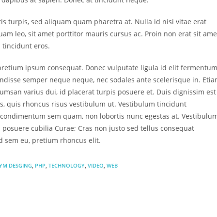
turpis, sed aliquam quam pharetra at. Nulla id nisi vitae erat
m leo, sit amet porttitor mauris cursus ac. Proin non erat sit ame
 tincidunt eros.
a pretium ipsum consequat. Donec vulputate ligula id elit fermentu
ndisse semper neque neque, nec sodales ante scelerisque in. Eti
msan varius dui, id placerat turpis posuere et. Duis dignissim est
tus, quis rhoncus risus vestibulum ut. Vestibulum tincidunt
m condimentum sem quam, non lobortis nunc egestas at. Vestibulu
es posuere cubilia Curae; Cras non justo sed tellus consequat
d sem eu, pretium rhoncus elit.
YM DESGING
,
PHP
,
TECHNOLOGY
,
VIDEO
,
WEB