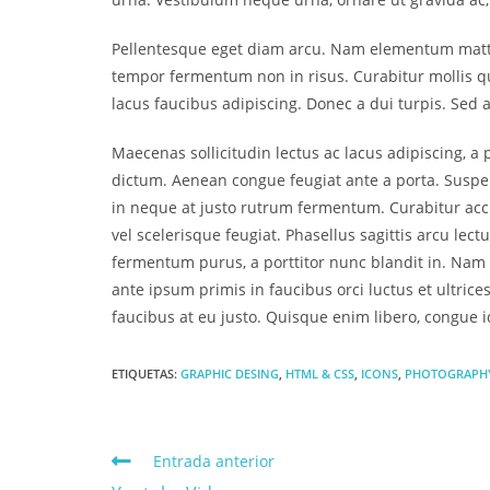
Pellentesque eget diam arcu. Nam elementum mattis 
tempor fermentum non in risus. Curabitur mollis qua
lacus faucibus adipiscing. Donec a dui turpis. Sed a
Maecenas sollicitudin lectus ac lacus adipiscing, 
dictum. Aenean congue feugiat ante a porta. Suspe
in neque at justo rutrum fermentum. Curabitur accu
vel scelerisque feugiat. Phasellus sagittis arcu lec
fermentum purus, a porttitor nunc blandit in. Na
ante ipsum primis in faucibus orci luctus et ultric
faucibus at eu justo. Quisque enim libero, congue i
ETIQUETAS:
GRAPHIC DESING
,
HTML & CSS
,
ICONS
,
PHOTOGRAPH
Entrada anterior