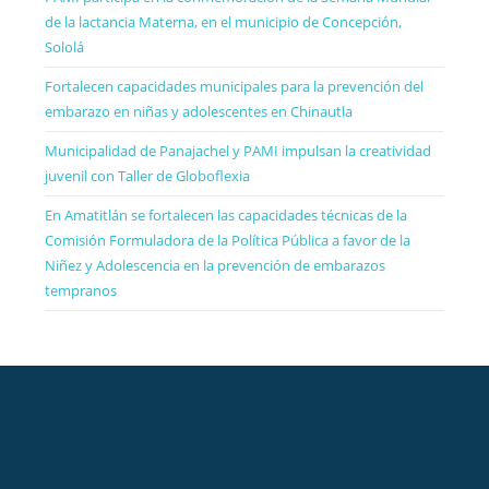
de la lactancia Materna, en el municipio de Concepción,
Sololá
Fortalecen capacidades municipales para la prevención del
embarazo en niñas y adolescentes en Chinautla
Municipalidad de Panajachel y PAMI impulsan la creatividad
juvenil con Taller de Globoflexia
En Amatitlán se fortalecen las capacidades técnicas de la
Comisión Formuladora de la Política Pública a favor de la
Niñez y Adolescencia en la prevención de embarazos
tempranos