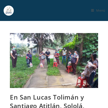
Menú
En San Lucas Tolimán y
Santiago Atitlán, Sololá,