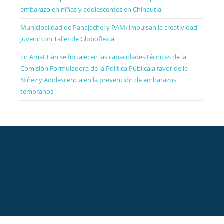
embarazo en niñas y adolescentes en Chinautla
Municipalidad de Panajachel y PAMI impulsan la creatividad
juvenil con Taller de Globoflexia
En Amatitlán se fortalecen las capacidades técnicas de la
Comisión Formuladora de la Política Pública a favor de la
Niñez y Adolescencia en la prevención de embarazos
tempranos