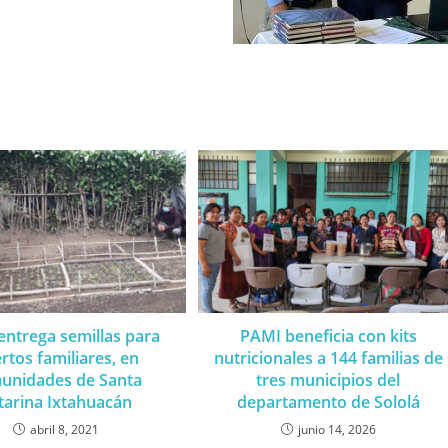
ntrega semillas para
PAMI beneficia con kits
rtos familiares, en
nutricionales a 144 familias de
unidades de Santa
tres municipios del
tarina Ixtahuacán
departamento de Sololá
abril 8, 2021
junio 14, 2026