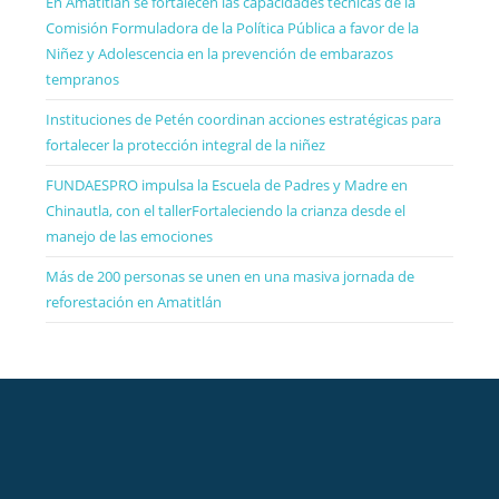
En Amatitlán se fortalecen las capacidades técnicas de la
Comisión Formuladora de la Política Pública a favor de la
Niñez y Adolescencia en la prevención de embarazos
tempranos
Instituciones de Petén coordinan acciones estratégicas para
fortalecer la protección integral de la niñez
FUNDAESPRO impulsa la Escuela de Padres y Madre en
Chinautla, con el tallerFortaleciendo la crianza desde el
manejo de las emociones
Más de 200 personas se unen en una masiva jornada de
reforestación en Amatitlán