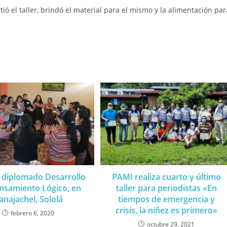
ió el taller, brindó el material para el mismo y la alimentación par
el diplomado Desarrollo
PAMI realiza cuarto y último
nsamiento Lógico, en
taller para periodistas «En
anajachel, Sololá
tiempos de emergencia y
crisis, la niñez es primero»
febrero 6, 2020
octubre 29, 2021