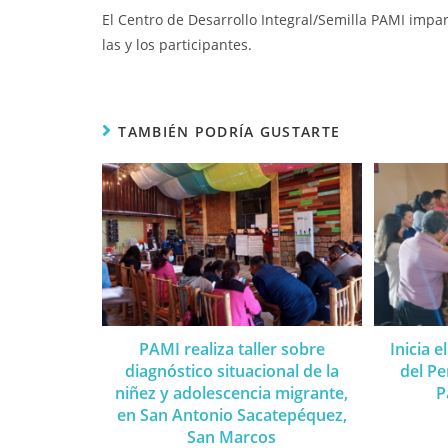
El Centro de Desarrollo Integral/Semilla PAMI impart
las y los participantes.
TAMBIÉN PODRÍA GUSTARTE
PAMI realiza taller sobre
Inicia 
diagnóstico situacional de la
del Pe
niñez y adolescencia migrante,
P
en San Antonio Sacatepéquez,
San Marcos