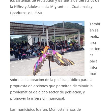
los Sistemas de Protección y Garantía de Derechos de
la Niñez y Adolescencia Migrante en Guatemala y
Honduras, de PAMI.
Tambi
én se
realiz
aron
accion
es
para
infor
mar
sobre la elaboración de la política pública para la
propuesta de acciones que permitan disminuir la
problemática de dicho sector de población, y
promover la inversión municipal.
Los municipios fueron: Momostenango, de