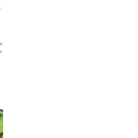
,
or
s