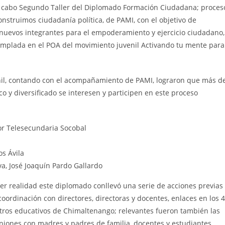
 a cabo Segundo Taller del Diplomado Formación Ciudadana; proces
nstruimos ciudadanía política, de PAMI, con el objetivo de
e nuevos integrantes para el empoderamiento y ejercicio ciudadano,
mplada en el POA del movimiento juvenil Activando tu mente para
venil, contando con el acompañamiento de PAMI, lograron que más d
co y diversificado se interesen y participen en este proceso
or Telesecundaria Socobal
s Ávila
va, José Joaquín Pardo Gallardo
er realidad este diplomado conllevó una serie de acciones previas
coordinación con directores, directoras y docentes, enlaces en los 4
tros educativos de Chimaltenango; relevantes fueron también las
niones con madres y padres de familia, docentes y estudiantes