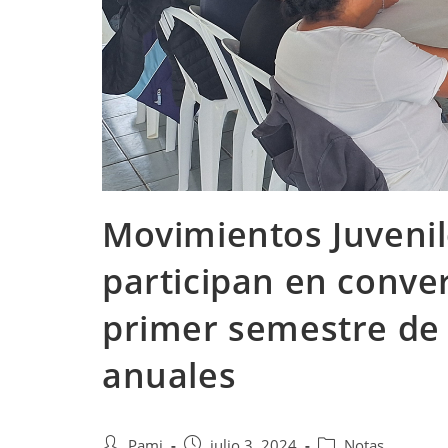
Movimientos Juveni
participan en conve
primer semestre de 
anuales
Pami
julio 3, 2024
Notas