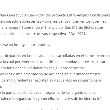
Plan Operativo Anual –POA- del proyecto Entre Amigos Construimo
ecién pasado, adolescentes y jóvenes de los movimientos juveniles
altenango y Superando el Silencio por San Martín Jilotepeque
o del primer semestre de sus respectivos POA 2024.
irse en los siguientes puntos:
 participación en las actividades desarrolladas en el semestre ener
 a la cual pertenecen, se identificó la necesidad de reestructurar
ara fortalecer su accionar en el siguiente semestre.
s avances e implementación de acciones en el primer semestre
es permitió replantear estrategias y acuerdos en conjunto para
e.
e la participación de cada integrante de las organizaciones
talece la organización y, con ello, los niveles de incidencia irán