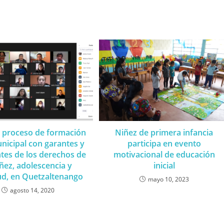
 proceso de formación
Niñez de primera infancia
nicipal con garantes y
participa en evento
tes de los derechos de
motivacional de educación
iñez, adolescencia y
inicial
ud, en Quetzaltenango
mayo 10, 2023
agosto 14, 2020