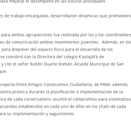
para mejorar el desempeño en las futuras actividades
nes de trabajo encargadas, desarrollaron dinámicas que promovier
 para ambas agrupaciones fue realizada por las y los coordinador
nes de comunicación ambos movimientos juveniles. Además, en lo
 para disponer del espacio físico para el desarrollo de los
se coordinó con la Directora del colegio K’astajib’ä de
 y con el señor Rubén Duarte Román, Alcalde Municipal de San
que.
 proyecto Entre Amigos Construimos Ciudadanía, de PAMI, además
ento previo y durante la planificación e implementación de la
tica de cada conversatorio, asumió el compromiso para sistematiza
s acuerdos establecidos en cada uno de ellos en los chats de cada
para su implementación y seguimiento.