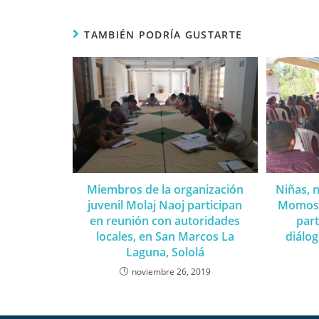
TAMBIÉN PODRÍA GUSTARTE
Miembros de la organización
Niñas, 
juvenil Molaj Naoj participan
Momost
en reunión con autoridades
part
locales, en San Marcos La
diálog
Laguna, Sololá
noviembre 26, 2019