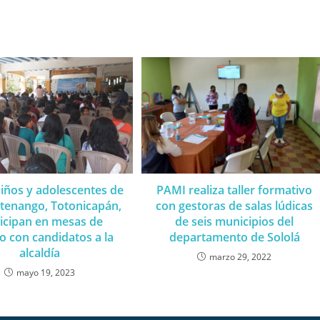
niños y adolescentes de
PAMI realiza taller formativo
enango, Totonicapán,
con gestoras de salas lúdicas
icipan en mesas de
de seis municipios del
o con candidatos a la
departamento de Sololá
alcaldía
marzo 29, 2022
mayo 19, 2023