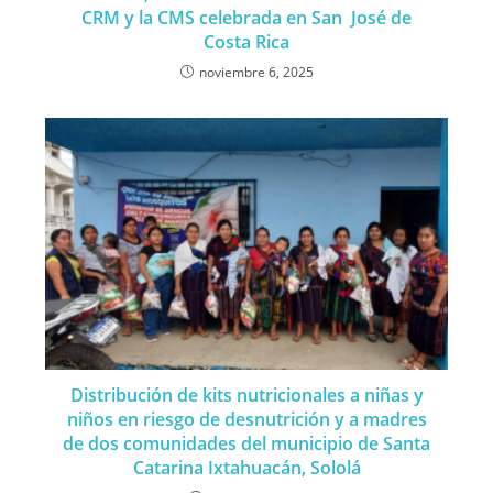
CRM y la CMS celebrada en San José de
Costa Rica
noviembre 6, 2025
Distribución de kits nutricionales a niñas y
niños en riesgo de desnutrición y a madres
de dos comunidades del municipio de Santa
Catarina Ixtahuacán, Sololá