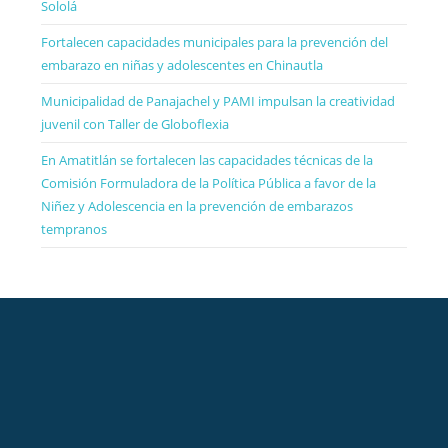
Sololá
Fortalecen capacidades municipales para la prevención del
embarazo en niñas y adolescentes en Chinautla
Municipalidad de Panajachel y PAMI impulsan la creatividad
juvenil con Taller de Globoflexia
En Amatitlán se fortalecen las capacidades técnicas de la
Comisión Formuladora de la Política Pública a favor de la
Niñez y Adolescencia en la prevención de embarazos
tempranos