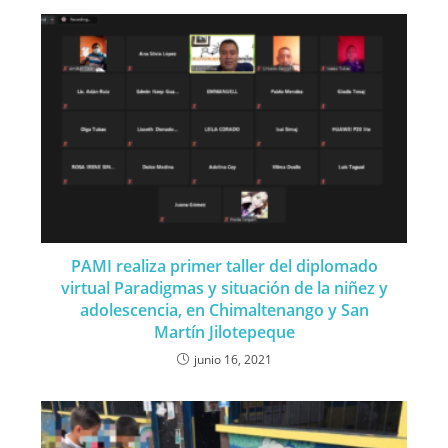
PAMI realiza primer taller del diplomado
virtual Paradigmas y situación de la niñez y
adolescencia, en Chimaltenango y San
Martín Jilotepeque
junio 16, 2021